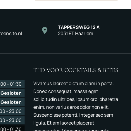
TAPPERSWEG 12 A
reensite.nl
2031 ET Haarlem
TIJD VOOR COCKTAILS & BITES
Vivamus laoreet dictum diam in porta.
:00
-
01:30
Donec consequat, massa eget
Gesloten
sollicitudin ultrices, ipsum orci pharetra
Gesloten
enim, non varius eros dolor non elit.
:00
-
23:00
Suspendisse potenti. Integer sed sem
:00
-
23:00
ligula. Etiam laoreet placerat
:00
-
01:30
consectetur. Maecenas augue ante,