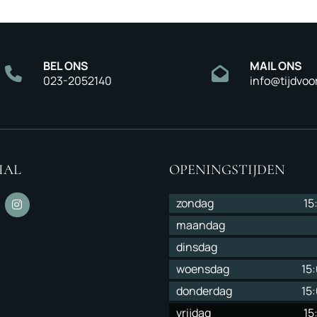
BEL ONS
MAIL ONS
023-2052140
info@tijdvoo
IAL
OPENINGSTIJDEN
zondag
15
maandag
dinsdag
woensdag
15
donderdag
15
vrijdag
15