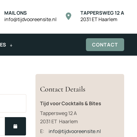
MAIL ONS
TAPPERSWEG 12 A
info@tijdvooreensite.nl
2031 ET Haarlem
IES
CONTACT
Contact Details
Tijd voor Cocktails & Bites
Tappersweg 12 A
2031 ET
Haarlem
E:
info@tijdvooreensite.nl