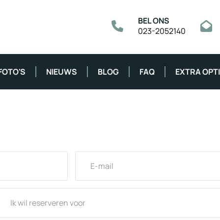
BEL ONS
023-2052140
FOTO'S
NIEUWS
BLOG
FAQ
EXTRA OPT
E-mail *
k wil reserveren voor